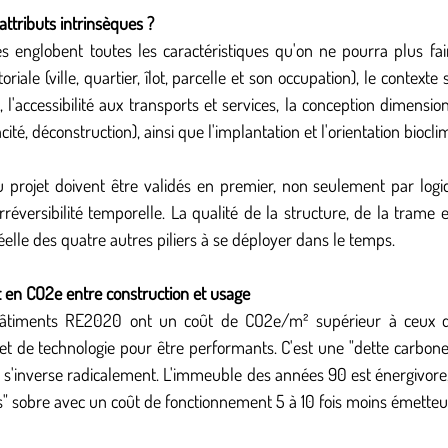
ttributs intrinsèques ?
es englobent toutes les caractéristiques qu'on ne pourra plus fai
toriale (ville, quartier, îlot, parcelle et son occupation), le contexte
 l'accessibilité aux transports et services, la conception dimensio
ité, déconstruction), ainsi que l'implantation et l'orientation biocli
 projet doivent être validés en premier, non seulement par logiq
réversibilité temporelle. La qualité de la structure, de la trame e
éelle des quatre autres piliers à se déployer dans le temps.
t en CO2e entre construction et usage
 bâtiments RE2020 ont un coût de CO2e/m² supérieur à ceux de
t de technologie pour être performants. C'est une "dette carbone" i
ue s'inverse radicalement. L'immeuble des années 90 est énergivore, 
" sobre avec un coût de fonctionnement 5 à 10 fois moins émette