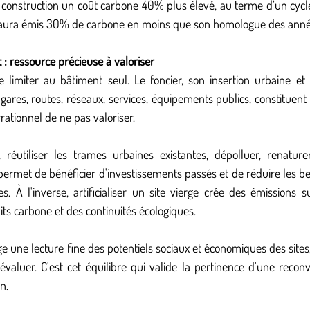
a construction un coût carbone 40% plus élevé, au terme d’un cycle
aura émis 30% de carbone en moins que son homologue des anné
t : ressource précieuse à valoriser
 limiter au bâtiment seul. Le foncier, son insertion urbaine et l
 gares, routes, réseaux, services, équipements publics, constituent
rrationnel de ne pas valoriser.
, réutiliser les trames urbaines existantes, dépolluer, renature
permet de bénéficier d'investissements passés et de réduire les be
es. À l'inverse, artificialiser un site vierge crée des émissions 
puits carbone et des continuités écologiques.
e une lecture fine des potentiels sociaux et économiques des sites,
valuer. C'est cet équilibre qui valide la pertinence d'une recon
n.