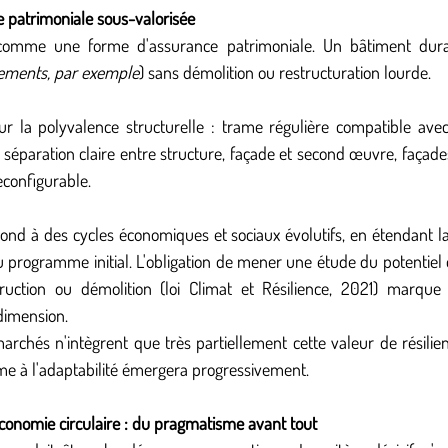
ce patrimoniale sous-valorisée
t comme une forme d'assurance patrimoniale. Un bâtiment dura
ements, par exemple
) sans démolition ou restructuration lourde.
ur la polyvalence structurelle : trame régulière compatible avec
s, séparation claire entre structure, façade et second œuvre, façade
econfigurable.
ond à des cycles économiques et sociaux évolutifs, en étendant la 
du programme initial. L'obligation de mener une étude du potentie
ruction ou démolition (loi Climat et Résilience, 2021) marque 
 dimension.
chés n'intègrent que très partiellement cette valeur de résilien
me à l'adaptabilité émergera progressivement.
conomie circulaire : du pragmatisme avant tout