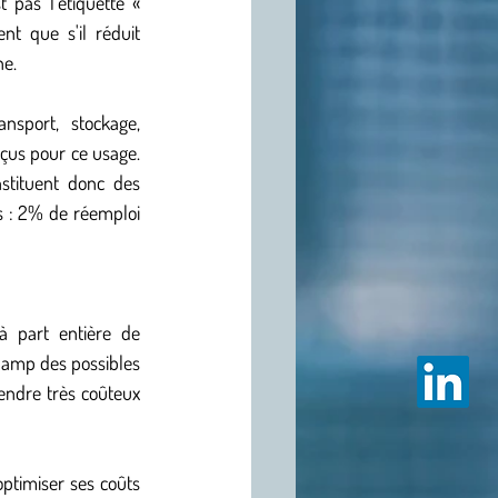
La question des matériaux doit être abordée avec pragmatisme. Le critère décisif n'est pas l'étiquette « 
t que s'il réduit 
ne.
sport, stockage, 
çus pour ce usage. 
stituent donc des 
s : 2% de réemploi 
à part entière de 
champ des possibles 
endre très coûteux 
ptimiser ses coûts 