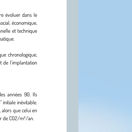
re évoluer dans le 
 social, économique, 
nnelle et technique 
matique.
ue chronologique, 
t de l'implantation 
s années 90. Ils 
nitiale inévitable. 
alors que celui en 
ur de CO2/m²/an.