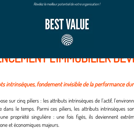
Révélez le meilleur potentiel de votre organisation !
CE VERTE
IMMO DURABLE
SFDR
TEMOIGNAGE
NCEMENT L’IMMOBILIER DEV
buts intrinsèques, fondement invisible de la performance du
e sur cinq piliers : les attributs intrinsèques de l'actif, l'environne
dans le temps. Parmi ces piliers, les attributs intrinsèques son
une propriété singulière : une fois figés, ils deviennent extrêm
bone et économiques majeurs.