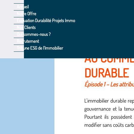
Accueil
Notre Offre
Evaluation Durabilité Projets Immo
All Posts
CARBONE
FINAN
Nos Clients
Qui sommes-nous ?
Recrutement
4 min de lecture
Tribune ESG de l'Immobilier
RSE - ESG - CSRD
AU COMME
DURABLE
Épisode 1 – Les attri
L'immobilier durable repos
gouvernance et la tenue 
Pourtant ils possèdent 
modifier sans coûts car