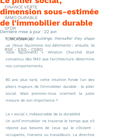
Le pilier social,
FINANCE VERTE
dimension sous-estimée
IMMO DURABLE
de l'immobilier durable
SFDR
Dernière mise à jour :
22 avr.
TEMOIGNAGE
« 
We shape our buildings; thereafter they shape 
us. (Nous façonnons nos bâtiments ; ensuite, ils 
RSE - ESG - CSRD
nous façonnent)
 ». Winston Churchill était 
convaincu dès 1943 que l'architecture détermine 
nos comportements.
80 ans plus tard, cette intuition fonde l'un des 
piliers majeurs de l'immobilier durable : le pilier 
social. Mais prenons-nous vraiment la juste 
mesure de son importance ?
Le « social », indissociable de la durabilité
Un actif immobilier ne traverse le temps que s'il 
répond aux besoins de ceux qui le côtoient : 
occupants, riverains ou travailleurs. La directive 