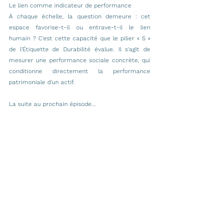
Le lien comme indicateur de performance
À chaque échelle, la question demeure : cet 
espace favorise-t-il ou entrave-t-il le lien 
humain ? C'est cette capacité que le pilier « S » 
de l'Étiquette de Durabilité évalue. Il s'agit de 
mesurer une performance sociale concrète, qui 
conditionne directement la performance 
patrimoniale d'un actif.
La suite au prochain épisode…
Le pilier social de l'immobilier durable
IMMO DURABLE