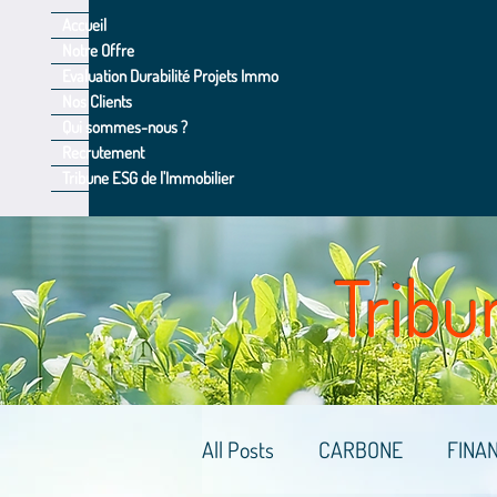
Accueil
Notre Offre
Evaluation Durabilité Projets Immo
Nos Clients
Qui sommes-nous ?
Recrutement
Tribune ESG de l'Immobilier
Tribu
All Posts
CARBONE
FINA