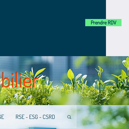
Prendre RDV
bilier
GE
RSE - ESG - CSRD