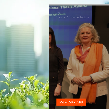
BV
1 avr.
2 min de lecture
RSE - ESG - CSRD