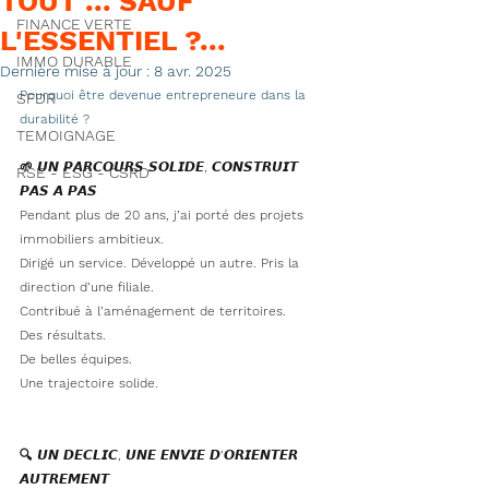
TOUT ... SAUF
FINANCE VERTE
L'ESSENTIEL ?...
IMMO DURABLE
Dernière mise à jour :
8 avr. 2025
Pourquoi être devenue entrepreneure dans la 
SFDR
durabilité ?
TEMOIGNAGE
🌱 𝙐𝙉 𝙋𝘼𝙍𝘾𝙊𝙐𝙍𝙎 𝙎𝙊𝙇𝙄𝘿𝙀, 𝘾𝙊𝙉𝙎𝙏𝙍𝙐𝙄𝙏 
RSE - ESG - CSRD
𝙋𝘼𝙎 𝘼 𝙋𝘼𝙎
Pendant plus de 20 ans, j’ai porté des projets 
immobiliers ambitieux.
Dirigé un service. Développé un autre. Pris la 
direction d’une filiale.
Contribué à l’aménagement de territoires.
Des résultats.
De belles équipes.
Une trajectoire solide.
🔍 𝙐𝙉 𝘿𝙀𝘾𝙇𝙄𝘾, 𝙐𝙉𝙀 𝙀𝙉𝙑𝙄𝙀 𝘿’𝙊𝙍𝙄𝙀𝙉𝙏𝙀𝙍 
𝘼𝙐𝙏𝙍𝙀𝙈𝙀𝙉𝙏