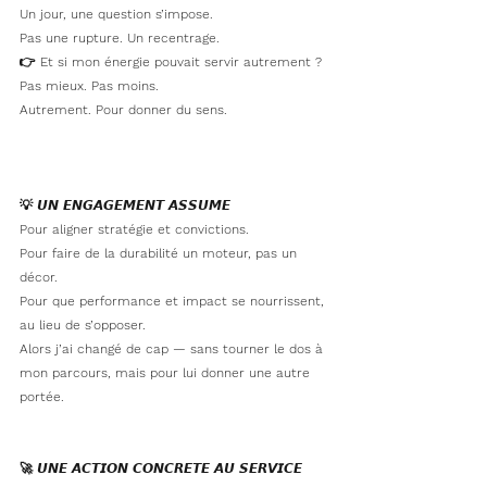
Un jour, une question s’impose.
Pas une rupture. Un recentrage.
👉 Et si mon énergie pouvait servir autrement ?
Pas mieux. Pas moins.
Autrement. Pour donner du sens.
💡 𝙐𝙉 𝙀𝙉𝙂𝘼𝙂𝙀𝙈𝙀𝙉𝙏 𝘼𝙎𝙎𝙐𝙈𝙀
Pour aligner stratégie et convictions.
Pour faire de la durabilité un moteur, pas un 
décor.
Pour que performance et impact se nourrissent, 
au lieu de s’opposer.
Alors j’ai changé de cap — sans tourner le dos à 
mon parcours, mais pour lui donner une autre 
portée.
🚀 𝙐𝙉𝙀 𝘼𝘾𝙏𝙄𝙊𝙉 𝘾𝙊𝙉𝘾𝙍𝙀𝙏𝙀 𝘼𝙐 𝙎𝙀𝙍𝙑𝙄𝘾𝙀 