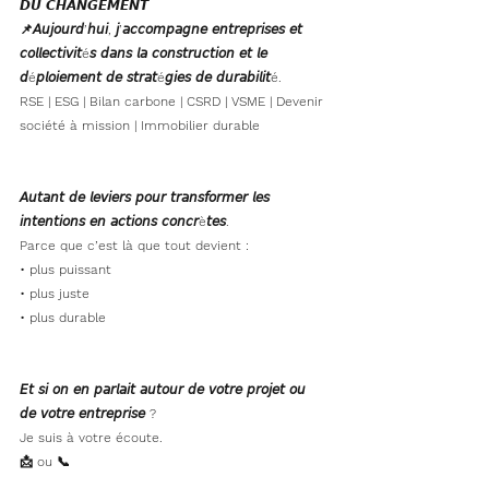
𝘿𝙐 𝘾𝙃𝘼𝙉𝙂𝙀𝙈𝙀𝙉𝙏
📌𝘈𝘶𝘫𝘰𝘶𝘳𝘥’𝘩𝘶𝘪, 𝘫’𝘢𝘤𝘤𝘰𝘮𝘱𝘢𝘨𝘯𝘦 𝘦𝘯𝘵𝘳𝘦𝘱𝘳𝘪𝘴𝘦𝘴 𝘦𝘵 
𝘤𝘰𝘭𝘭𝘦𝘤𝘵𝘪𝘷𝘪𝘵é𝘴 𝘥𝘢𝘯𝘴 𝘭𝘢 𝘤𝘰𝘯𝘴𝘵𝘳𝘶𝘤𝘵𝘪𝘰𝘯 𝘦𝘵 𝘭𝘦 
𝘥é𝘱𝘭𝘰𝘪𝘦𝘮𝘦𝘯𝘵 𝘥𝘦 𝘴𝘵𝘳𝘢𝘵é𝘨𝘪𝘦𝘴 𝘥𝘦 𝘥𝘶𝘳𝘢𝘣𝘪𝘭𝘪𝘵é.
RSE | ESG | Bilan carbone | CSRD | VSME | Devenir 
société à mission | Immobilier durable
𝘈𝘶𝘵𝘢𝘯𝘵 𝘥𝘦 𝘭𝘦𝘷𝘪𝘦𝘳𝘴 𝘱𝘰𝘶𝘳 𝘵𝘳𝘢𝘯𝘴𝘧𝘰𝘳𝘮𝘦𝘳 𝘭𝘦𝘴 
𝘪𝘯𝘵𝘦𝘯𝘵𝘪𝘰𝘯𝘴 𝘦𝘯 𝘢𝘤𝘵𝘪𝘰𝘯𝘴 𝘤𝘰𝘯𝘤𝘳è𝘵𝘦𝘴.
Parce que c’est là que tout devient :
• plus puissant
• plus juste
• plus durable
𝘌𝘵 𝘴𝘪 𝘰𝘯 𝘦𝘯 𝘱𝘢𝘳𝘭𝘢𝘪𝘵 𝘢𝘶𝘵𝘰𝘶𝘳 𝘥𝘦 𝘷𝘰𝘵𝘳𝘦 𝘱𝘳𝘰𝘫𝘦𝘵 𝘰𝘶 
𝘥𝘦 𝘷𝘰𝘵𝘳𝘦 𝘦𝘯𝘵𝘳𝘦𝘱𝘳𝘪𝘴𝘦 ?
Je suis à votre écoute.
📩 ou 📞